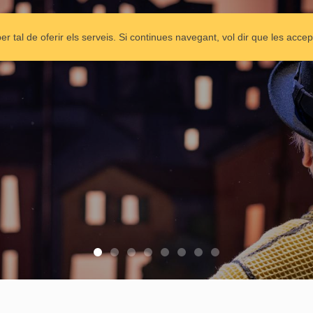
APARADOR
COMPANYIA
ESPECTACLES
C
per tal de oferir els serveis. Si continues navegant, vol dir que les acce