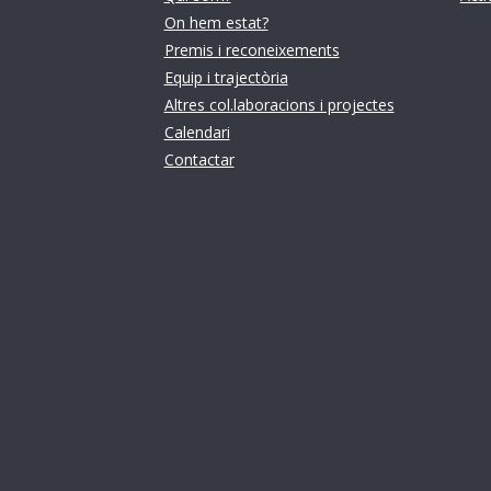
On hem estat?
Premis i reconeixements
Equip i trajectòria
Altres col.laboracions i projectes
Calendari
Contactar