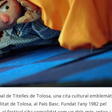
ional de Titelles de Tolosa, una cita cultural emblemàt
itat de Tolosa, al País Basc. Fundat l'any 1982 pel
, el festival s'ha consolidat com un dels més antics i