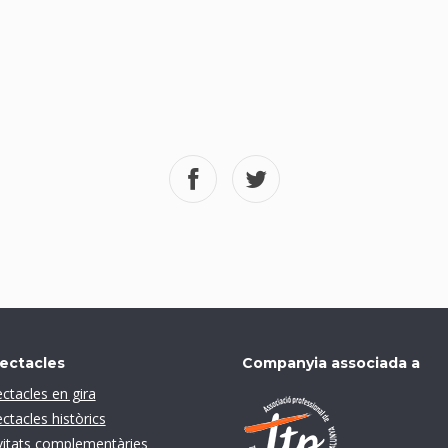
ectacles
Companyia associada a
ctacles en gira
ctacles històrics
vitats complementàries