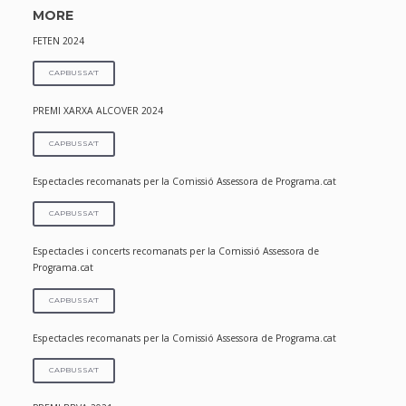
MORE
FETEN 2024
CAPBUSSA'T
PREMI XARXA ALCOVER 2024
CAPBUSSA'T
Espectacles recomanats per la Comissió Assessora de Programa.cat
CAPBUSSA'T
Espectacles i concerts recomanats per la Comissió Assessora de
Programa.cat
CAPBUSSA'T
Espectacles recomanats per la Comissió Assessora de Programa.cat
CAPBUSSA'T