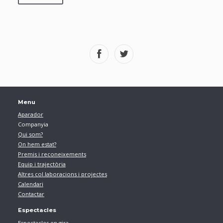
Menu
Aparador
Companyia
Qui som?
On hem estat?
Premis i reconeixements
Equip i trajectòria
Altres col.laboracions i projectes
Calendari
Contactar
Espectacles
Espectacles en gira