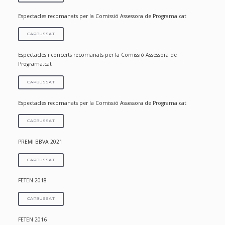
Espectacles recomanats per la Comissió Assessora de Programa.cat
CAPBUSSA'T
Espectacles i concerts recomanats per la Comissió Assessora de
Programa.cat
CAPBUSSA'T
Espectacles recomanats per la Comissió Assessora de Programa.cat
CAPBUSSA'T
PREMI BBVA 2021
CAPBUSSA'T
FETEN 2018
CAPBUSSA'T
FETEN 2016