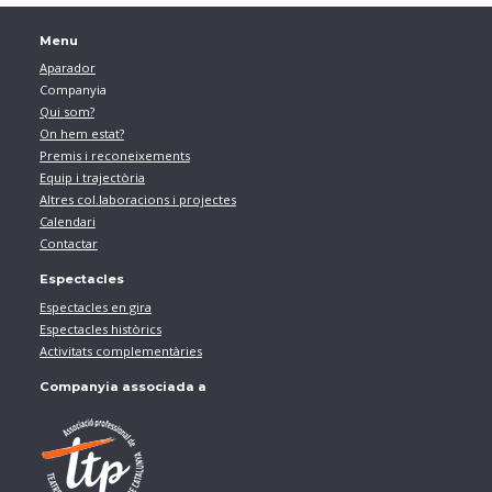
Menu
Aparador
Companyia
Qui som?
On hem estat?
Premis i reconeixements
Equip i trajectòria
Altres col.laboracions i projectes
Calendari
Contactar
Espectacles
Espectacles en gira
Espectacles històrics
Activitats complementàries
Companyia associada a