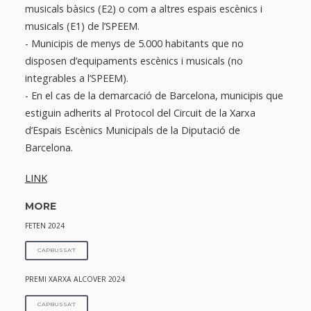
musicals bàsics (E2) o com a altres espais escènics i
musicals (E1) de l’SPEEM.
- Municipis de menys de 5.000 habitants que no
disposen d’equipaments escènics i musicals (no
integrables a l’SPEEM).
- En el cas de la demarcació de Barcelona, municipis que
estiguin adherits al Protocol del Circuit de la Xarxa
d’Espais Escènics Municipals de la Diputació de
Barcelona.
LINK
MORE
FETEN 2024
CAPBUSSA'T
PREMI XARXA ALCOVER 2024
CAPBUSSA'T