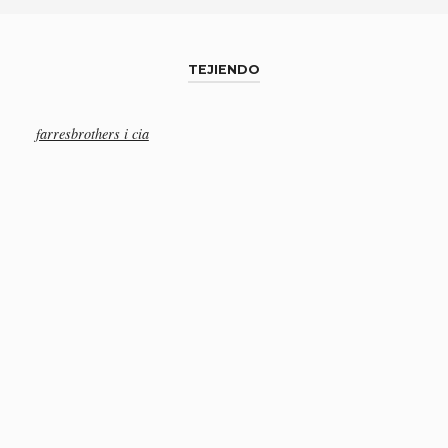
TEJIENDO
farresbrothers i cia