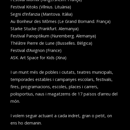
Festival Kitoks (Vílnius. Lituània)
Segni d’Infanzia (Mantova. Itàlia)
Au Bonheur des Mômes (Le Grand Bornand. França)
Starke Stucke (Frankfurt. Alemanya)
Festival Panoptikum (Nuremberg. Alemanya)
Théâtre Pierre de Lune (Bussel·les. Bèlgica)
Festival d’Avignon (France)
ASK. Art Space for Kids (Xina)
I un munt més de pobles i ciutats, teatres municipals,
temporades estables i campanyes escolars, festivals,
fires, programacions, escoles, places i carrers,
polisportius, naus i magatzems de 17 països d’arreu del
món.
I volem seguir actuant a cada indret, gran o petit, on
ens ho demanin.