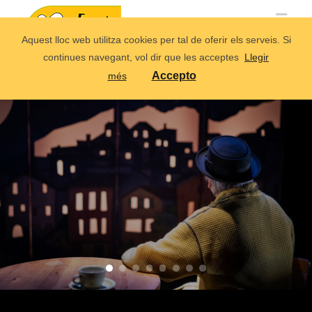
Aquest lloc web utilitza cookies per tal de oferir els serveis. Si
continues navegant, vol dir que les acceptes
Llegir
Accepto
més