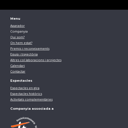
Menu
Aparador
Companyia
Qui som?
On hem estat?
Premis i reconeixements
Equip i trajectòria
Altres col.laboracions i projectes
Calendari
Contactar
Espectacles
Espectacles en gira
Espectacles històrics
Activitats complementàries
Companyia associada a