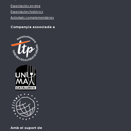
Espectacles en gira
Espectacles històrics
Activitats complementàries
Companyia associada a
Amb el suport de