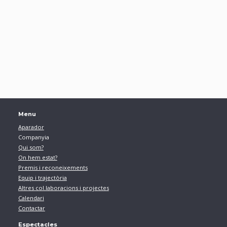
Menu
Aparador
Companyia
Qui som?
On hem estat?
Premis i reconeixements
Equip i trajectòria
Altres col.laboracions i projectes
Calendari
Contactar
Espectacles