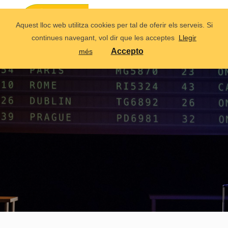
Aquest lloc web utilitza cookies per tal de oferir els serveis. Si
continues navegant, vol dir que les acceptes
Llegir
Accepto
més