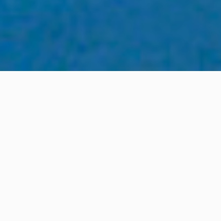
Sinopsis
Un espectáculo basado en hechos Reales. Muy Reales. El
trono del rey de casa está muy disputado. No solo por
el hermano mayor y el pequeño, sino también por otros
reyes que hace tiempo fueron destronados y ahora
anhelan recuperar su poder: El Rey del Mambo, la Reina
de la Noche, el Rey de Copas, la Reina de Corazones, El
Rey del Traje Nuevo... ¿Quién logrará conquistar el