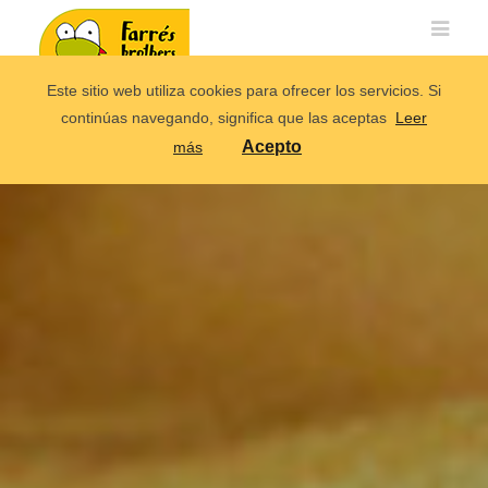
Este sitio web utiliza cookies para ofrecer los servicios. Si
continúas navegando, significa que las aceptas
Leer
Acepto
más