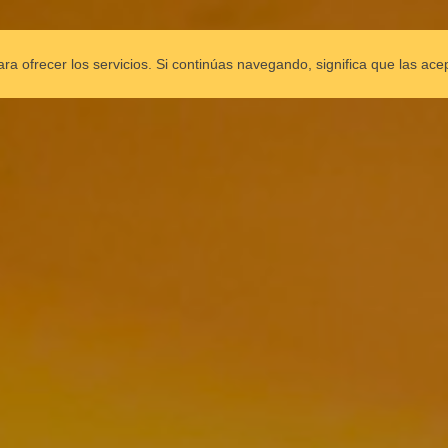
ESCAPARATE
COMPAÑÍA
ESPECTÁCULOS
CO
para ofrecer los servicios. Si continúas navegando, significa que las ace