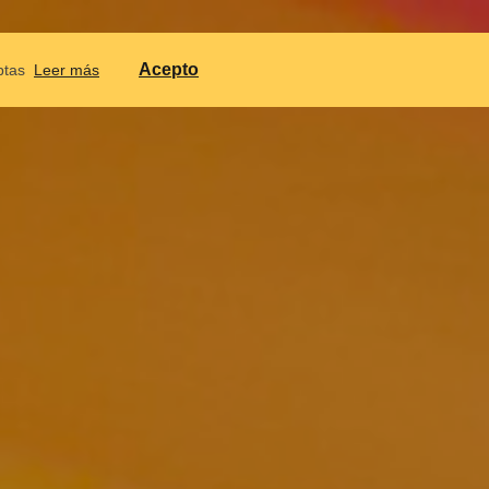
NTACTAR
CALENDARIO
IDIOMES
Acepto
ptas
Leer más