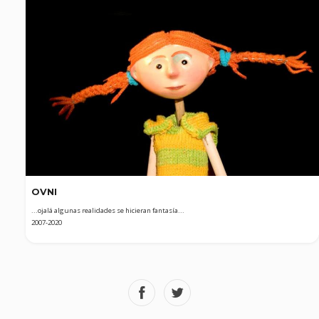
OVNI
...ojalá algunas realidades se hicieran fantasía...
2007-2020