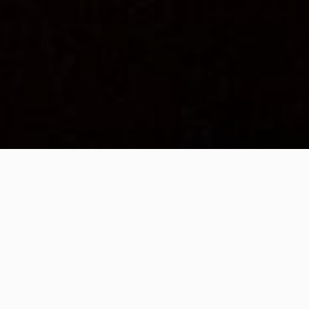
Sinopsi
Escrita pel pioner naturalista Ernest Thompson Seton a
principis de segle XX, el conte del Tabalet explica la
història d’un petit conill que es queda sol al seu cau,
perquè la seva mare ha sortit a buscar menjar. Durant