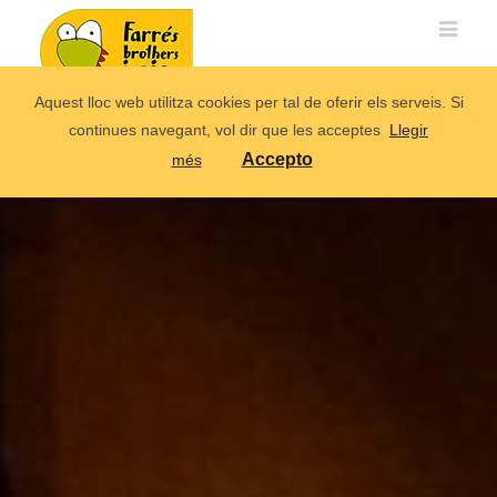
Aquest lloc web utilitza cookies per tal de oferir els serveis. Si
continues navegant, vol dir que les acceptes
Llegir
Accepto
més