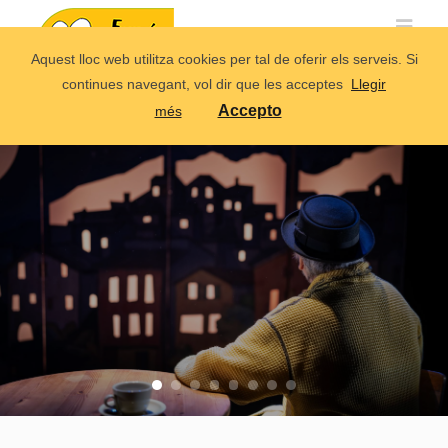
Aquest lloc web utilitza cookies per tal de oferir els serveis. Si
continues navegant, vol dir que les acceptes
Llegir
Accepto
més