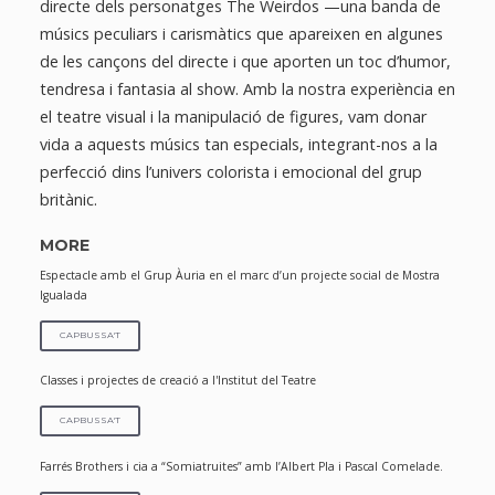
directe dels personatges The Weirdos —una banda de
músics peculiars i carismàtics que apareixen en algunes
de les cançons del directe i que aporten un toc d’humor,
tendresa i fantasia al show. Amb la nostra experiència en
el teatre visual i la manipulació de figures, vam donar
vida a aquests músics tan especials, integrant-nos a la
perfecció dins l’univers colorista i emocional del grup
britànic.
MORE
Espectacle amb el Grup Àuria en el marc d’un projecte social de Mostra
Igualada
CAPBUSSA'T
Classes i projectes de creació a l'Institut del Teatre
CAPBUSSA'T
Farrés Brothers i cia a “Somiatruites” amb l’Albert Pla i Pascal Comelade.