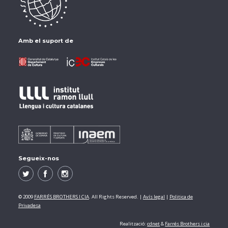
Amb el suport de
Segueix-nos
© 2009
FARRÉS BROTHERS I CIA
. All Rights Reserved. |
Avís legal
|
Politica de
Privadesa
Realització:
cdnet
&
Farrés Brothers i cia