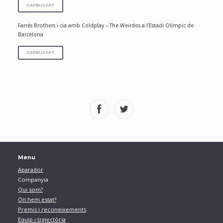
CAPBUSSA'T
Farrés Brothers i cia amb Coldplay – The Weirdos a l’Estadi Olímpic de
Barcelona
CAPBUSSA'T
Menu
Aparador
Companyia
Qui som?
On hem estat?
Premis i reconeixements
Equip i trajectòria