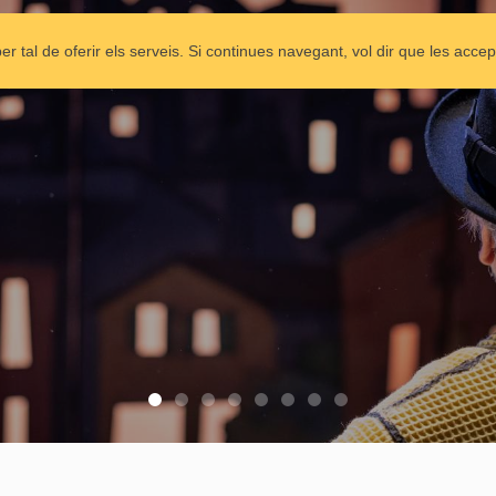
APARADOR
COMPANYIA
ESPECTACLES
C
per tal de oferir els serveis. Si continues navegant, vol dir que les acce