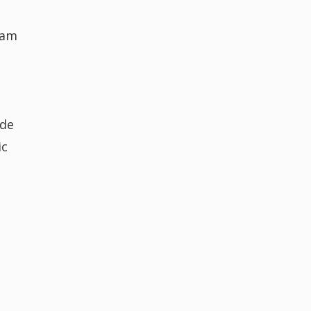
vam
 de
ic