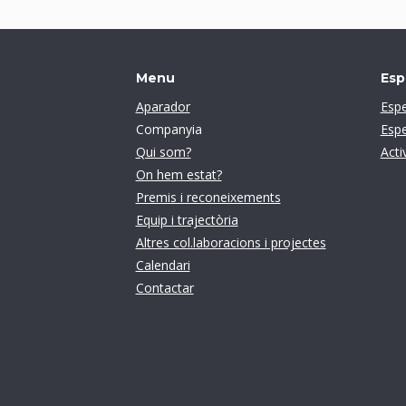
Menu
Esp
Aparador
Espe
Companyia
Espe
Qui som?
Acti
On hem estat?
Premis i reconeixements
Equip i trajectòria
Altres col.laboracions i projectes
Calendari
Contactar