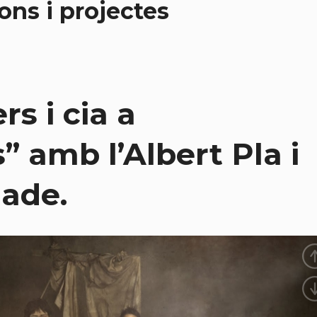
ions i projectes
s i cia a
” amb l’Albert Pla i
ade.