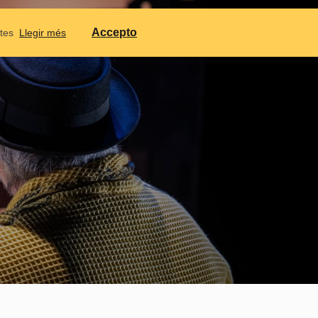
ONTACTAR
CALENDARI
IDIOMES
Accepto
ptes
Llegir més