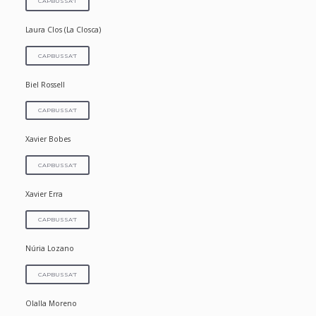
CAPBUSSA'T
Laura Clos (La Closca)
CAPBUSSA'T
Biel Rossell
CAPBUSSA'T
Xavier Bobes
CAPBUSSA'T
Xavier Erra
CAPBUSSA'T
Núria Lozano
CAPBUSSA'T
Olalla Moreno