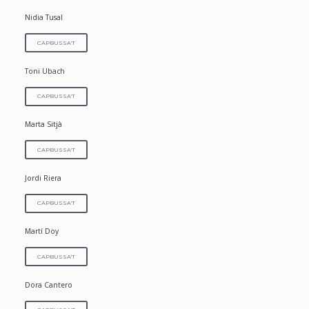
Nidia Tusal
CAPBUSSA'T
Toni Ubach
CAPBUSSA'T
Marta Sitjà
CAPBUSSA'T
Jordi Riera
CAPBUSSA'T
Martí Doy
CAPBUSSA'T
Dora Cantero