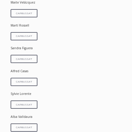
Maite Velázquez
CAPBUSSA'T
Martí Rossell
CAPBUSSA'T
Sandra Figuera
CAPBUSSA'T
Alfred Casas
CAPBUSSA'T
Sylvie Lorente
CAPBUSSA'T
Alba Valldaura
CAPBUSSA'T