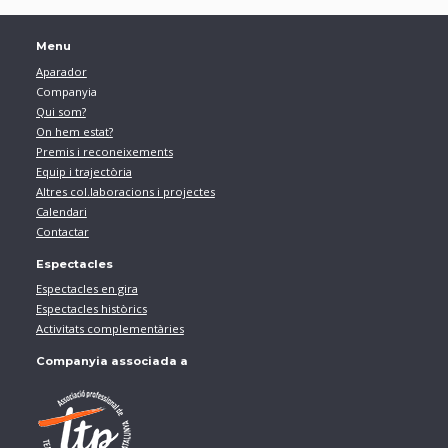
Menu
Aparador
Companyia
Qui som?
On hem estat?
Premis i reconeixements
Equip i trajectòria
Altres col.laboracions i projectes
Calendari
Contactar
Espectacles
Espectacles en gira
Espectacles històrics
Activitats complementàries
Companyia associada a