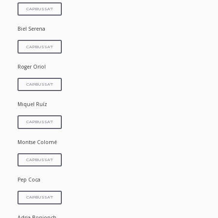
CAPBUSSA'T
Biel Serena
CAPBUSSA'T
Roger Oriol
CAPBUSSA'T
Miquel Ruíz
CAPBUSSA'T
Montse Colomé
CAPBUSSA'T
Pep Coca
CAPBUSSA'T
Adria Bonjonch