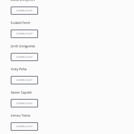
CAPBUSSA'T
Eudald Ferré
CAPBUSSA'T
Jordi Llongueras
CAPBUSSA'T
Vicky Peña
CAPBUSSA'T
Xavier Capdet
CAPBUSSA'T
Ireneu Tranis
CAPBUSSA'T