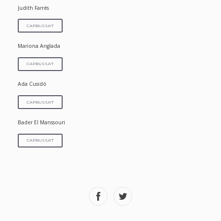
Judith Farrés
CAPBUSSA'T
Mariona Anglada
CAPBUSSA'T
Ada Cusidó
CAPBUSSA'T
Bader El Manssouri
CAPBUSSA'T