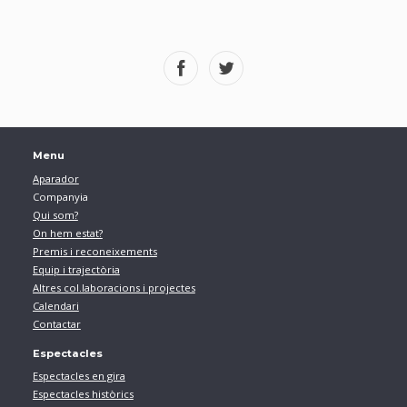
Menu
Aparador
Companyia
Qui som?
On hem estat?
Premis i reconeixements
Equip i trajectòria
Altres col.laboracions i projectes
Calendari
Contactar
Espectacles
Espectacles en gira
Espectacles històrics