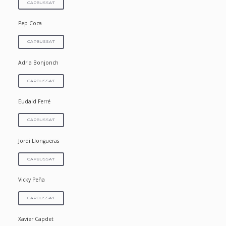
CAPBUSSA'T
Pep Coca
CAPBUSSA'T
Adria Bonjonch
CAPBUSSA'T
Eudald Ferré
CAPBUSSA'T
Jordi Llongueras
CAPBUSSA'T
Vicky Peña
CAPBUSSA'T
Xavier Capdet