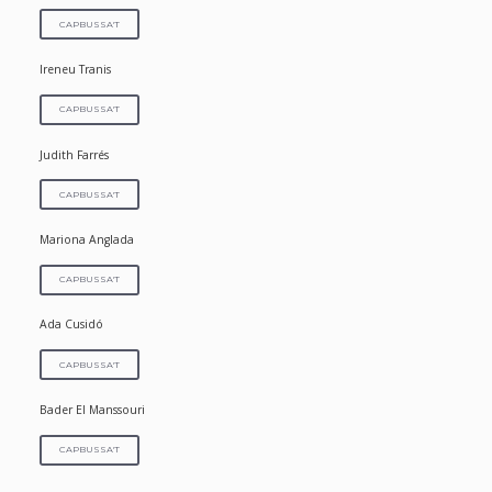
CAPBUSSA'T
Ireneu Tranis
CAPBUSSA'T
Judith Farrés
CAPBUSSA'T
Mariona Anglada
CAPBUSSA'T
Ada Cusidó
CAPBUSSA'T
Bader El Manssouri
CAPBUSSA'T