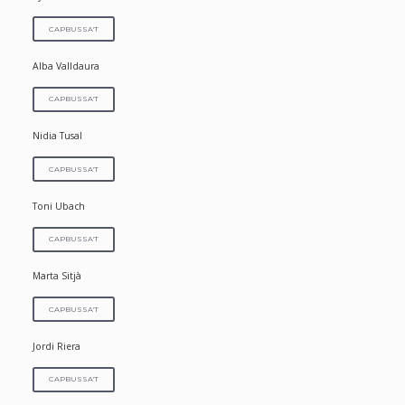
CAPBUSSA'T
Alba Valldaura
CAPBUSSA'T
Nidia Tusal
CAPBUSSA'T
Toni Ubach
CAPBUSSA'T
Marta Sitjà
CAPBUSSA'T
Jordi Riera
CAPBUSSA'T