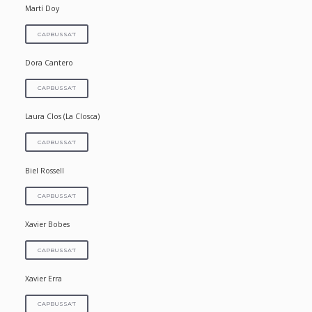
Martí Doy
CAPBUSSA'T
Dora Cantero
CAPBUSSA'T
Laura Clos (La Closca)
CAPBUSSA'T
Biel Rossell
CAPBUSSA'T
Xavier Bobes
CAPBUSSA'T
Xavier Erra
CAPBUSSA'T