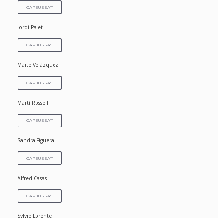
CAPBUSSA'T
Jordi Palet
CAPBUSSA'T
Maite Velázquez
CAPBUSSA'T
Martí Rossell
CAPBUSSA'T
Sandra Figuera
CAPBUSSA'T
Alfred Casas
CAPBUSSA'T
Sylvie Lorente