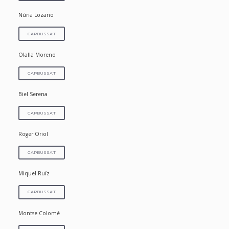
Núria Lozano
CAPBUSSA'T
Olalla Moreno
CAPBUSSA'T
Biel Serena
CAPBUSSA'T
Roger Oriol
CAPBUSSA'T
Miquel Ruíz
CAPBUSSA'T
Montse Colomé