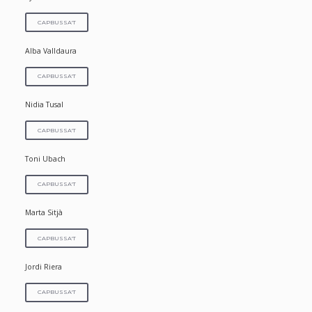
CAPBUSSA'T
Alba Valldaura
CAPBUSSA'T
Nidia Tusal
CAPBUSSA'T
Toni Ubach
CAPBUSSA'T
Marta Sitjà
CAPBUSSA'T
Jordi Riera
CAPBUSSA'T