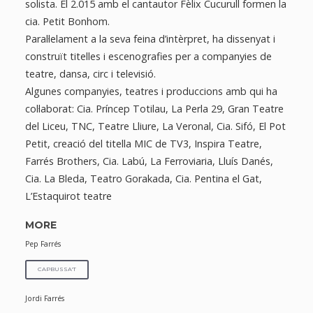
solista. El 2.015 amb el cantautor Fèlix Cucurull formen la
cia. Petit Bonhom.
Paral·lelament a la seva feina d’intèrpret, ha dissenyat i
construït titelles i escenografies per a companyies de
teatre, dansa, circ i televisió.
Algunes companyies, teatres i produccions amb qui ha
col·laborat: Cia. Príncep Totilau, La Perla 29, Gran Teatre
del Liceu, TNC, Teatre Lliure, La Veronal, Cia. Sifó, El Pot
Petit, creació del titella MIC de TV3, Inspira Teatre,
Farrés Brothers, Cia. Labú, La Ferroviaria, Lluís Danés,
Cia. La Bleda, Teatro Gorakada, Cia. Pentina el Gat,
L’Estaquirot teatre
MORE
Pep Farrés
CAPBUSSA'T
Jordi Farrés