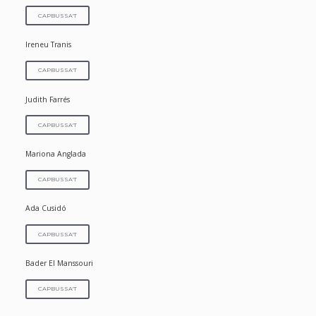
CAPBUSSA'T
Ireneu Tranis
CAPBUSSA'T
Judith Farrés
CAPBUSSA'T
Mariona Anglada
CAPBUSSA'T
Ada Cusidó
CAPBUSSA'T
Bader El Manssouri
CAPBUSSA'T