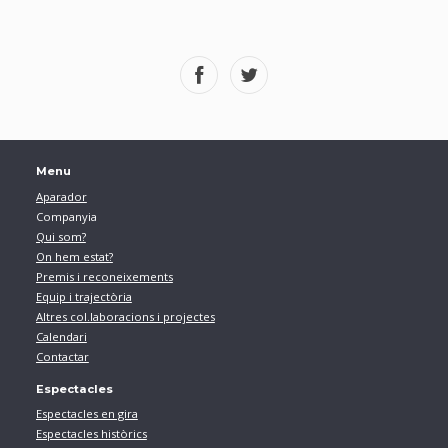
Menu
Aparador
Companyia
Qui som?
On hem estat?
Premis i reconeixements
Equip i trajectòria
Altres col.laboracions i projectes
Calendari
Contactar
Espectacles
Espectacles en gira
Espectacles històrics