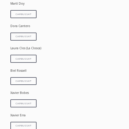
Martí Doy
CAPBUSSA'T
Dora Cantero
CAPBUSSA'T
Laura Clos (La Closca)
CAPBUSSA'T
Biel Rossell
CAPBUSSA'T
Xavier Bobes
CAPBUSSA'T
Xavier Erra
CAPBUSSA'T