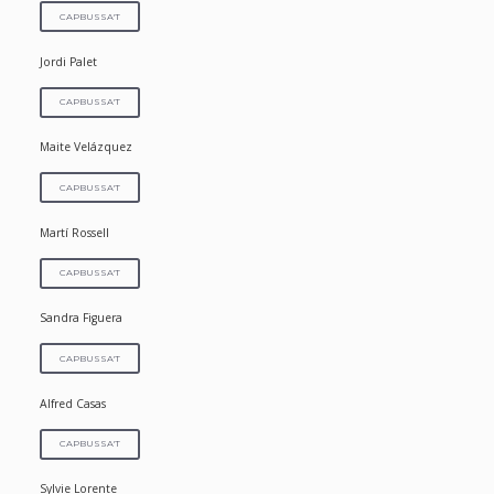
CAPBUSSA'T
Jordi Palet
CAPBUSSA'T
Maite Velázquez
CAPBUSSA'T
Martí Rossell
CAPBUSSA'T
Sandra Figuera
CAPBUSSA'T
Alfred Casas
CAPBUSSA'T
Sylvie Lorente