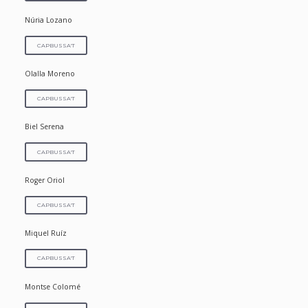
Núria Lozano
CAPBUSSA'T
Olalla Moreno
CAPBUSSA'T
Biel Serena
CAPBUSSA'T
Roger Oriol
CAPBUSSA'T
Miquel Ruíz
CAPBUSSA'T
Montse Colomé