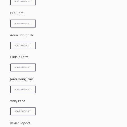
CAPBUSSA'T
Pep Coca
CAPBUSSA'T
Adria Bonjonch
CAPBUSSA'T
Eudald Ferré
CAPBUSSA'T
Jordi Llongueras
CAPBUSSA'T
Vicky Peña
CAPBUSSA'T
Xavier Capdet