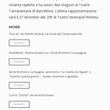
ottanta repliche e ha avuto due stagioni al Teatre
Tantarantana di Barcellona. L’ultima rappresentazione
sarà il 27 dicembre alle 20h al Teatre Municipal l’Ateneu.
MORE
“Due ali” dei Fratelli Farrés & Cia arriva alla Temporada Alta
IMMERGITI
FrankMents - Mostra Diversa con i Farrés Brothers e compagnia
IMMERGITI
Farrés Brothers e compagnia. saluteremo "La maleta de l'Agustí" e
"Quanta, quanta guerra..." questo dicembre a Igualada
IMMERGITI
Com'è "Orbital" dei Farrés Brothers?
IMMERGITI